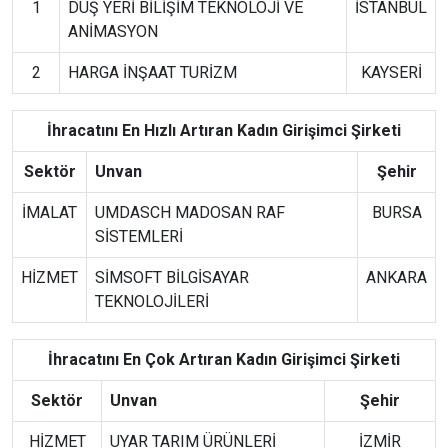
1
DÜŞ YERİ BİLİŞİM TEKNOLOJİ VE
İSTANBUL
ANİMASYON
2
HARGA İNŞAAT TURİZM
KAYSERİ
İhracatını En Hızlı Artıran Kadın Girişimci Şirketi
Sektör
Unvan
Şehir
İMALAT
UMDASCH MADOSAN RAF
BURSA
SİSTEMLERİ
HİZMET
SİMSOFT BİLGİSAYAR
ANKARA
TEKNOLOJİLERİ
İhracatını En Çok Artıran Kadın Girişimci Şirketi
Sektör
Unvan
Şehir
HİZMET
UYAR TARIM ÜRÜNLERİ
İZMİR