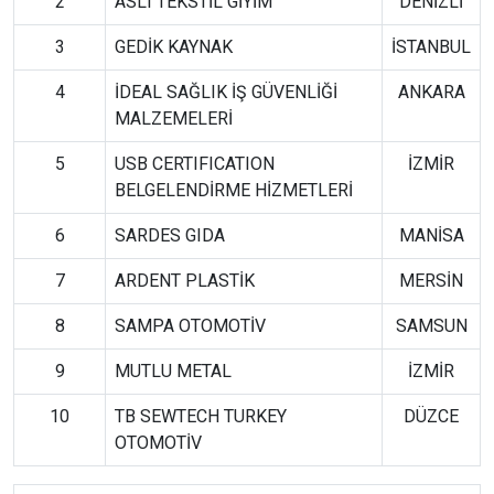
2
ASLI TEKSTİL GİYİM
DENİZLİ
3
GEDİK KAYNAK
İSTANBUL
4
İDEAL SAĞLIK İŞ GÜVENLİĞİ
ANKARA
MALZEMELERİ
5
USB CERTIFICATION
İZMİR
BELGELENDİRME HİZMETLERİ
6
SARDES GIDA
MANİSA
7
ARDENT PLASTİK
MERSİN
8
SAMPA OTOMOTİV
SAMSUN
9
MUTLU METAL
İZMİR
10
TB SEWTECH TURKEY
DÜZCE
OTOMOTİV