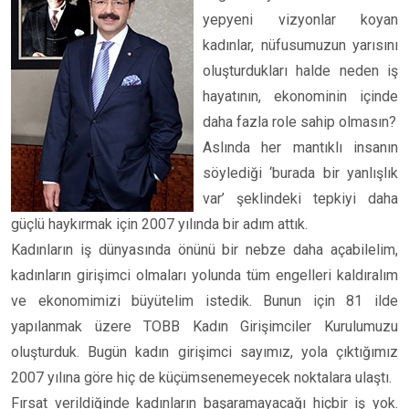
yepyeni vizyonlar koyan
kadınlar, nüfusumuzun yarısını
oluşturdukları halde neden iş
hayatının, ekonominin içinde
daha fazla role sahip olmasın?
Aslında her mantıklı insanın
söylediği ‘burada bir yanlışlık
var’ şeklindeki tepkiyi daha
güçlü haykırmak için 2007 yılında bir adım attık.
Kadınların iş dünyasında önünü bir nebze daha açabilelim,
kadınların girişimci olmaları yolunda tüm engelleri kaldıralım
ve ekonomimizi büyütelim istedik. Bunun için 81 ilde
yapılanmak üzere TOBB Kadın Girişimciler Kurulumuzu
oluşturduk. Bugün kadın girişimci sayımız, yola çıktığımız
2007 yılına göre hiç de küçümsenemeyecek noktalara ulaştı.
Fırsat verildiğinde kadınların başaramayacağı hiçbir iş yok.